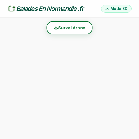
Balades En Normandie .fr
Mode 3D
landscape
Survol drone
flight