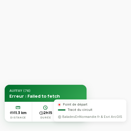
AUFFAY (76)
Erreur : Failed to fetch
Point de départ
straighten
schedule
moving
Tracé du circuit
11.3 km
2h15
93 m
straighten
schedule
moving
BaladesEnNormandie.fr & Esri ArcGIS
copyright
DISTANCE
DURÉE
DÉNIVELÉ