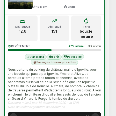
forest
waves
Forêt
Bord de mer
📏 12.6 km
⏱ 2h30
water
grass
Au fil de l'eau
Bocage
straighten
trending_up
loop
DISTANCE
DÉNIVELÉ
TYPE
deceased
castle
Espace protégé
Patrimoine
12.6
151
boucle
horaire
landscape_2
Panorama
forest
REVÊTEMENT
47% naturel
·
53% revêtu
PUBLIC & ACCÈS
landscape_2
forest
castle
Panorama
Forêt
Patrimoine
family_restroom
verified
humidity_mid
Passages boueux possibles
Famille
Circuit Officiel
Nous partons du parking du château-mairie d'Igoville, pour
heart_check
all_inclusive
une boucle qui passe par Igoville, Ymare et Alizay. Le
Incontournable
Toutes
parcours alterne petites routes et chemins, avec des
panoramas sur la vallée de la Seine dès que l'on rejoint le
plateau du Bois de Rouville. A Ymare, de nombreux chemins
de traverse permettent d'adapter la longueur du circuit. A voir
en chemin, le
château d'Igoville
,
les sauts de loup de l'ancien
château d'Ymare, la Forge, la tombe du druide
...
Dernière mise à jour 14 décembre 2020 - id 1791
Nbre de téléchargements du circuit: 74