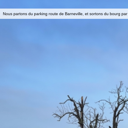
Nous partons du parking route de Barneville, et sortons du bourg par l