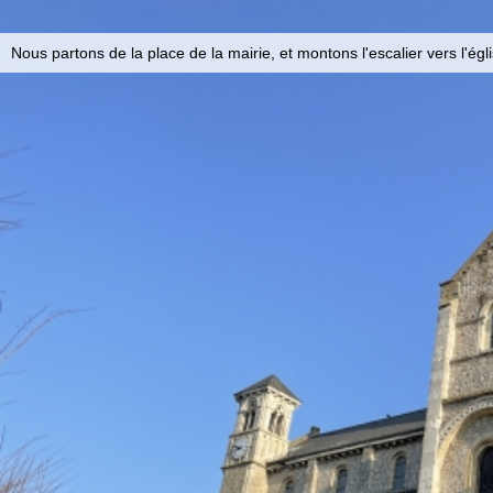
Nous partons de la place de la mairie, et montons l'escalier vers l'égl