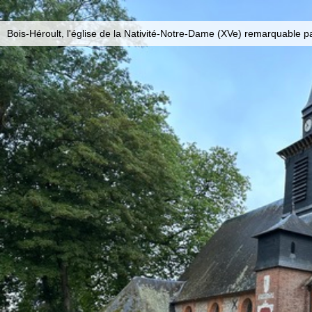
Bois-Héroult, l'église de la Nativité-Notre-Dame (XVe) remarquable p