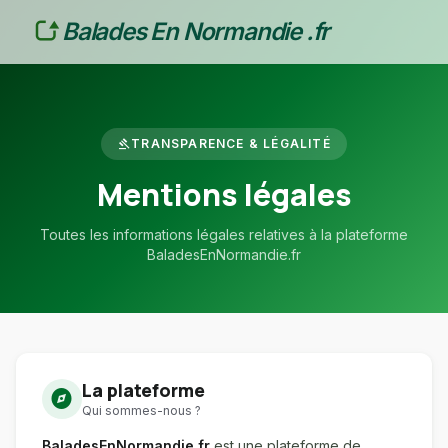
Balades En Normandie .fr
gavel
TRANSPARENCE & LÉGALITÉ
Mentions légales
Toutes les informations légales relatives à la plateforme
BaladesEnNormandie.fr
La plateforme
explore
Qui sommes-nous ?
BaladesEnNormandie.fr
est une plateforme de