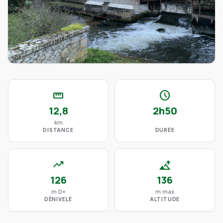
straighten
schedule
12,8
2h50
km
DISTANCE
DURÉE
trending_up
altitude
126
136
m D+
m max
DÉNIVELÉ
ALTITUDE