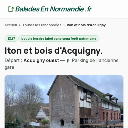
Balades En Normandie .fr
Accueil
›
Toutes les randonnées
›
Iton et bois d'Acquigny.
map
27
boucle horaire label panorama forêt patrimoine
Iton et bois d'Acquigny.
Départ :
Acquigny ouest
—
Parking de l'ancienne
local_parking
gare