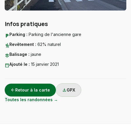
Infos pratiques
Parking :
Parking de l'ancienne gare
local_parking
Revêtement :
62% naturel
hiking
Balisage :
jaune
signpost
Ajouté le :
15 janvier 2021
calendar_today
arrow_back
download
Retour à la carte
GPX
Toutes les randonnées →