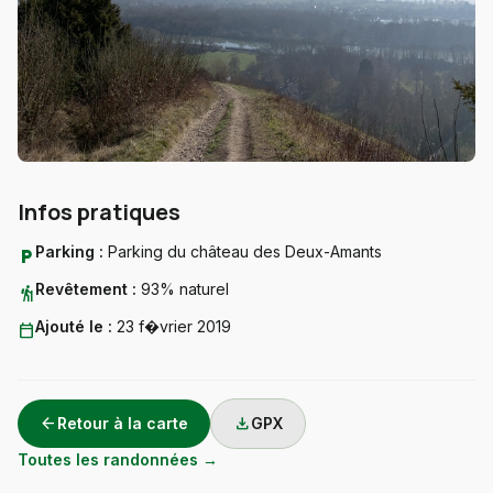
Infos pratiques
Parking :
Parking du château des Deux-Amants
local_parking
Revêtement :
93% naturel
hiking
Ajouté le :
23 f�vrier 2019
calendar_today
arrow_back
download
Retour à la carte
GPX
Toutes les randonnées →