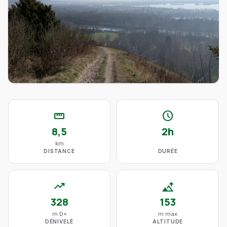
straighten
schedule
8,5
2h
km
DISTANCE
DURÉE
trending_up
altitude
328
153
m D+
m max
DÉNIVELÉ
ALTITUDE