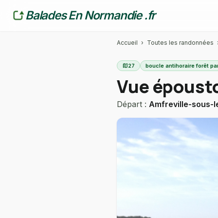
Balades En Normandie .fr
Accueil
›
Toutes les randonnées
map
27
boucle antihoraire forêt 
Vue épousto
Départ :
Amfreville-sous-