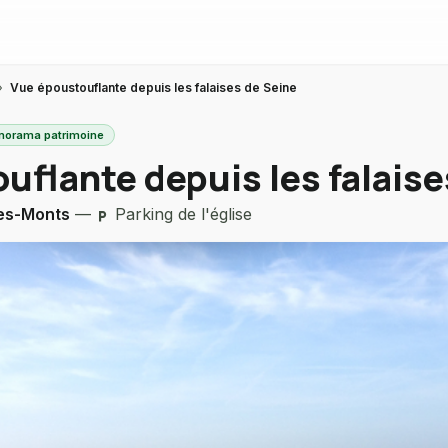
›
Vue époustouflante depuis les falaises de Seine
panorama patrimoine
uflante depuis les falaise
les-Monts
—
Parking de l'église
local_parking