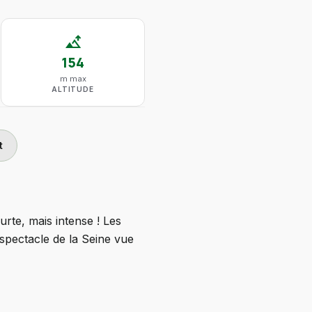
altitude
154
m max
ALTITUDE
t
urte, mais intense ! Les
 spectacle de la Seine vue