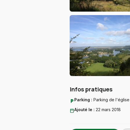
Infos pratiques
Parking :
Parking de l'église
local_parking
Ajouté le :
22 mars 2018
calendar_today