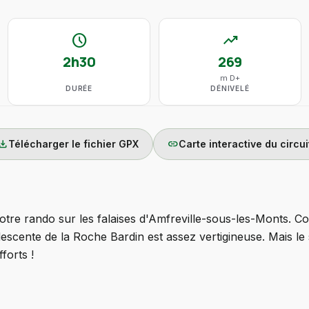
schedule
trending_up
2h30
269
m D+
DURÉE
DÉNIVELÉ
wnload
link
Télécharger le fichier GPX
Carte interactive du circui
notre rando sur les falaises d'Amfreville-sous-les-Monts. Co
descente de la Roche Bardin est assez vertigineuse. Mais le
forts !