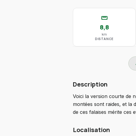
straighten
8,8
km
DISTANCE
do
Description
Voici la version courte de 
montées sont raides, et la 
de ces falaises mérite ces ef
Localisation