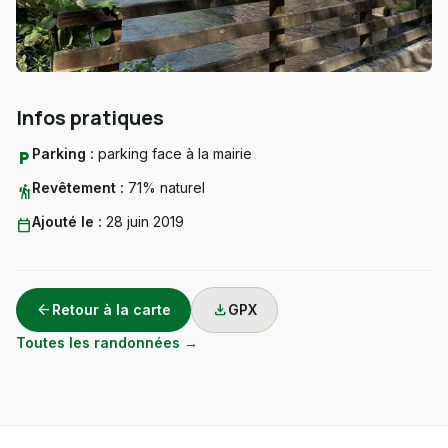
Infos pratiques
Parking :
parking face à la mairie
local_parking
Revêtement :
71% naturel
hiking
Ajouté le :
28 juin 2019
calendar_today
arrow_back
download
Retour à la carte
GPX
Toutes les randonnées →