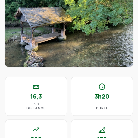
straighten
schedule
16,3
3h20
km
DISTANCE
DURÉE
trending_up
altitude