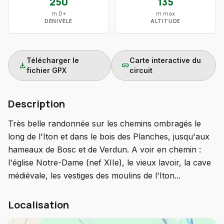
250
135
m D+
m max
DÉNIVELÉ
ALTITUDE
Télécharger le
Carte interactive du
download
link
fichier GPX
circuit
Description
Très belle randonnée sur les chemins ombragés le
long de l'Iton et dans le bois des Planches, jusqu'aux
hameaux de Bosc et de Verdun. A voir en chemin :
l'église Notre-Dame (nef XIIe), le vieux lavoir, la cave
médiévale, les vestiges des moulins de l'Iton...
Localisation