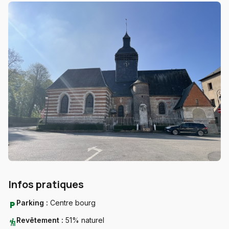
Infos pratiques
Parking :
Centre bourg
local_parking
Revêtement :
51% naturel
hiking