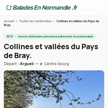
Balades En Normandie .fr
Accueil
›
Toutes les randonnées
›
Collines et vallées du Pays de
Bray.
map
76
boucle antihoraire panorama patrimoine incontournable
Collines et vallées du Pays
de Bray.
Départ :
Argueil
—
Centre bourg
local_parking