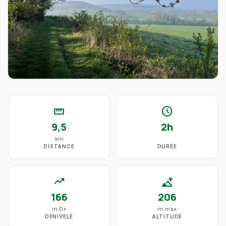
straighten
schedule
9,5
2h
km
DISTANCE
DURÉE
trending_up
altitude
166
206
m D+
m max
DÉNIVELÉ
ALTITUDE