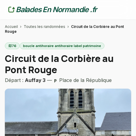
Balades En Normandie .fr
Accueil
›
Toutes les randonnées
›
Circuit de la Corbière au Pont
Rouge
map
76
boucle antihoraire antihoraire label patrimoine
Circuit de la Corbière au
Pont Rouge
Départ :
Auffay 3
—
Place de la République
local_parking