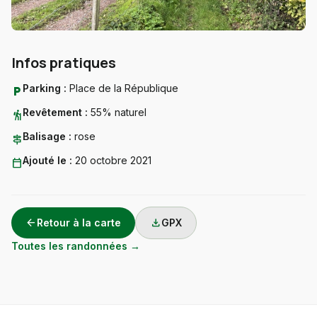
Infos pratiques
Parking :
Place de la République
local_parking
Revêtement :
55% naturel
hiking
Balisage :
rose
signpost
Ajouté le :
20 octobre 2021
calendar_today
arrow_back
download
Retour à la carte
GPX
Toutes les randonnées →