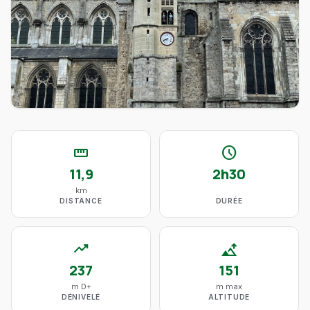
straighten
schedule
11,9
2h30
km
DISTANCE
DURÉE
trending_up
altitude
237
151
m D+
m max
DÉNIVELÉ
ALTITUDE