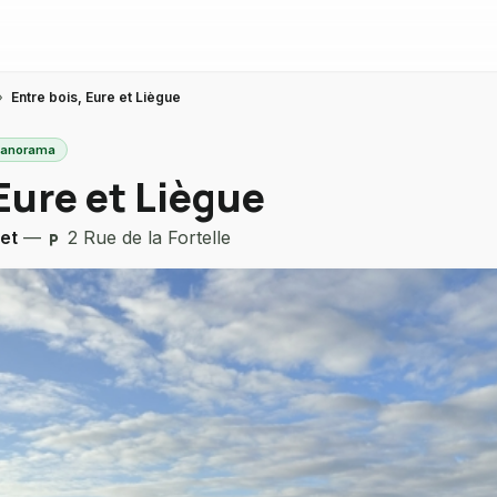
›
Entre bois, Eure et Liègue
 panorama
Eure et Liègue
let
—
2 Rue de la Fortelle
local_parking