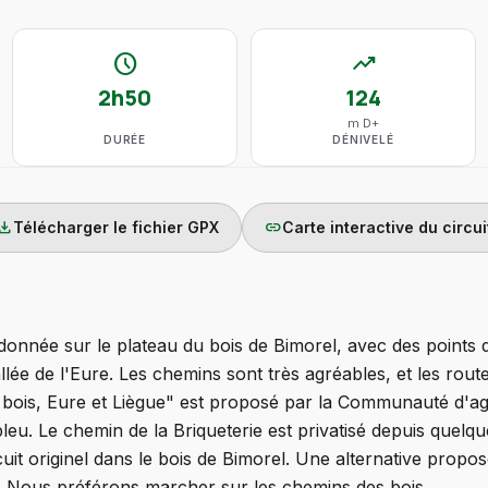
schedule
trending_up
2h50
124
m D+
DURÉE
DÉNIVELÉ
wnload
link
Télécharger le fichier GPX
Carte interactive du circui
onnée sur le plateau du bois de Bimorel, avec des points d
llée de l'Eure. Les chemins sont très agréables, et les route
re bois, Eure et Liègue" est proposé par la Communauté d'a
 bleu. Le chemin de la Briqueterie est privatisé depuis quelq
uit originel dans le bois de Bimorel. Une alternative propos
e. Nous préférons marcher sur les chemins des bois.