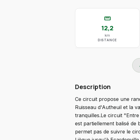
straighten
12,2
km
DISTANCE
do
Description
Ce circuit propose une rand
Ruisseau d'Autheuil et la va
tranquilles.Le circuit "Ent
est partiellement balisé de
permet pas de suivre le circ
Liègue jusqu'à Ecardenvill