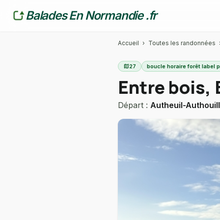
Balades En Normandie .fr
Accueil
›
Toutes les randonnées
map
27
boucle horaire forêt label
Entre bois, 
Départ :
Autheuil-Authouil