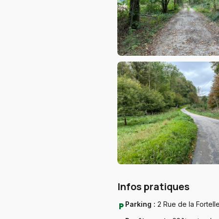
Infos pratiques
Parking :
2 Rue de la Fortell
local_parking