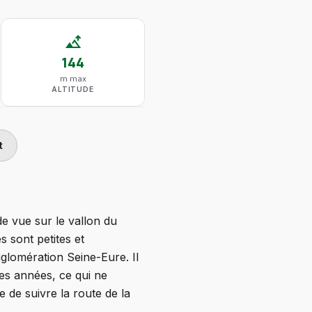
altitude
144
m max
ALTITUDE
t
e vue sur le vallon du
s sont petites et
gglomération Seine-Eure. Il
ues années, ce qui ne
e de suivre la route de la