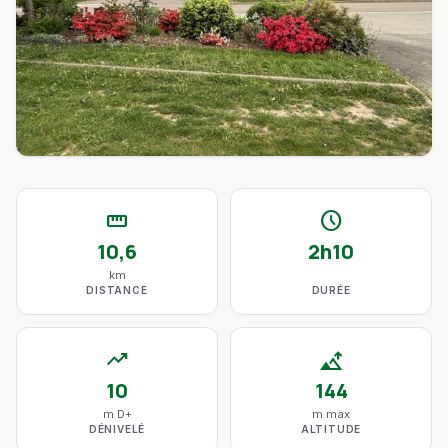
straighten
schedule
10,6
2h10
km
DISTANCE
DURÉE
trending_up
altitude
10
144
m D+
m max
DÉNIVELÉ
ALTITUDE