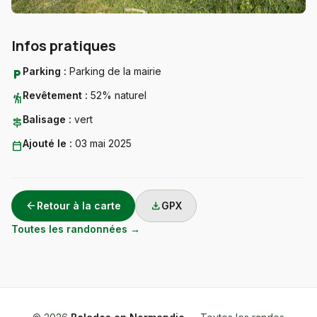
Infos pratiques
Parking :
Parking de la mairie
local_parking
Revêtement :
52% naturel
hiking
Balisage :
vert
signpost
Ajouté le :
03 mai 2025
calendar_today
arrow_back
download
Retour à la carte
GPX
Toutes les randonnées →