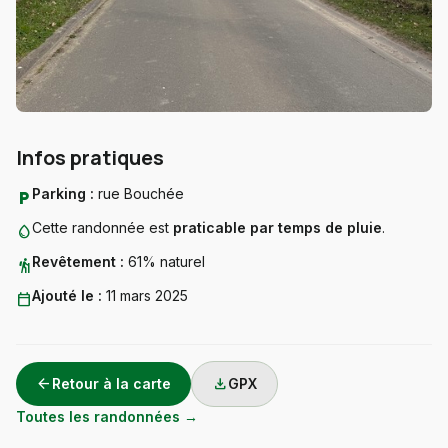
Infos pratiques
Parking :
rue Bouchée
local_parking
Cette randonnée est
praticable par temps de pluie
.
water_drop
Revêtement :
61% naturel
hiking
Ajouté le :
11 mars 2025
calendar_today
arrow_back
download
Retour à la carte
GPX
Toutes les randonnées →