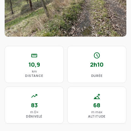
straighten
schedule
10,9
2h10
km
DISTANCE
DURÉE
trending_up
altitude
83
68
m D+
m max
DÉNIVELÉ
ALTITUDE