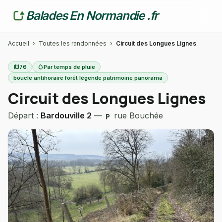
Balades En Normandie .fr
Accueil
›
Toutes les randonnées
›
Circuit des Longues Lignes
map
76
water_drop
Par temps de pluie
boucle antihoraire forêt légende patrimoine panorama
Circuit des Longues Lignes
Départ :
Bardouville 2
—
rue Bouchée
local_parking