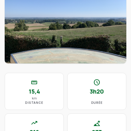
straighten
schedule
15,4
3h20
km
DISTANCE
DURÉE
trending_up
altitude