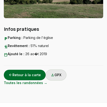
Infos pratiques
Parking :
Parking de l'église
local_parking
Revêtement :
51% naturel
hiking
Ajouté le :
26 ao�t 2019
calendar_today
arrow_back
download
Retour à la carte
GPX
Toutes les randonnées →