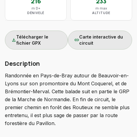
216
233
m D+
m max
DÉNIVELÉ
ALTITUDE
Télécharger le
Carte interactive du
download
link
fichier GPX
circuit
Description
Randonnée en Pays-de-Bray autour de Beauvoir-en-
Lyons sur son promontoire du Mont Coquerel, et de
Brémontier-Merval. Cette balade suit en partie le GRP
de la Marche de Normandie. En fin de circuit, le
premier chemin en forêt des Routieux ne semble plus
entretenu, il est plus sage de passer par la route
forestière du Pavillon.