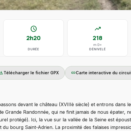
schedule
trending_up
2h20
218
m D+
DURÉE
DÉNIVELÉ
wnload
link
Télécharger le fichier GPX
Carte interactive du circui
assons devant le château (XVIIIè siècle) et entrons dans l
de Grande Randonnée, qui ne finit jamais de nous épater, n
urel protégé). Ici, la vue sur la vallée de la Seine est ép
et du bourg Saint-Adrien. La proximité des falaises impres