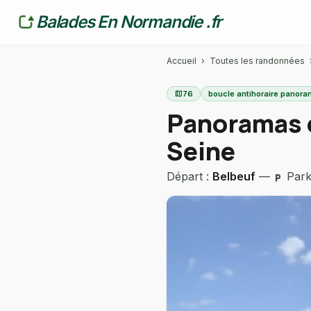
Balades En Normandie .fr
Accueil
›
Toutes les randonnées
map
76
boucle antihoraire panora
Panoramas é
Seine
Départ :
Belbeuf
—
Parki
local_parking