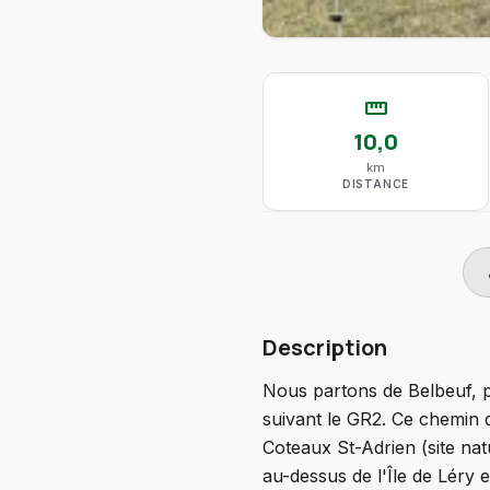
straighten
10,0
km
DISTANCE
do
Description
Nous partons de Belbeuf, p
suivant le GR2. Ce chemin 
Coteaux St-Adrien (site nat
au-dessus de l'Île de Léry 