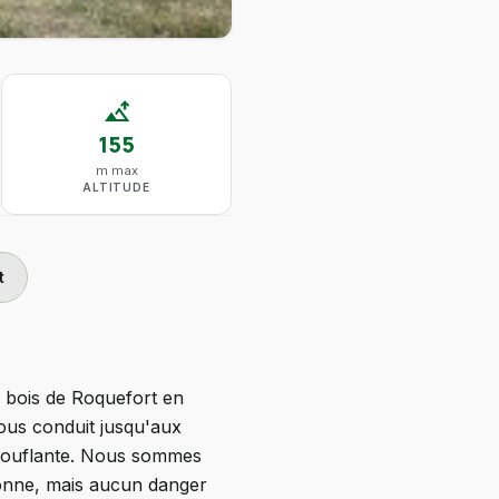
altitude
155
m max
ALTITUDE
t
e bois de Roquefort en
ous conduit jusqu'aux
oustouflante. Nous sommes
sionne, mais aucun danger