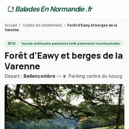
Balades En Normandie .fr
Accueil
›
Toutes les randonnées
›
Forêt d'Eawy et berges de la
Varenne
map
76
boucle antihoraire panorama forêt patrimoine incontournable
Forêt d'Eawy et berges de la
Varenne
Départ :
Bellencombre
—
Parking centre du bourg
local_parking