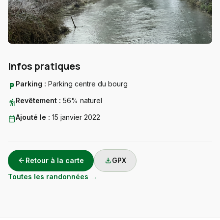
Infos pratiques
Parking :
Parking centre du bourg
local_parking
Revêtement :
56% naturel
hiking
Ajouté le :
15 janvier 2022
calendar_today
arrow_back
download
Retour à la carte
GPX
Toutes les randonnées →