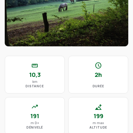
straighten
schedule
10,3
2h
km
DISTANCE
DURÉE
trending_up
altitude
191
199
m D+
m max
DÉNIVELÉ
ALTITUDE