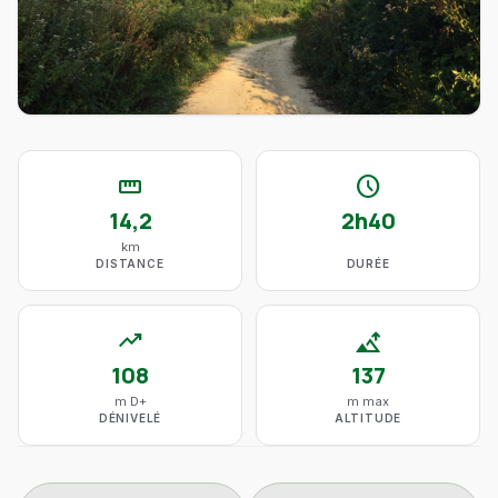
straighten
schedule
14,2
2h40
km
DISTANCE
DURÉE
trending_up
altitude
108
137
m D+
m max
DÉNIVELÉ
ALTITUDE