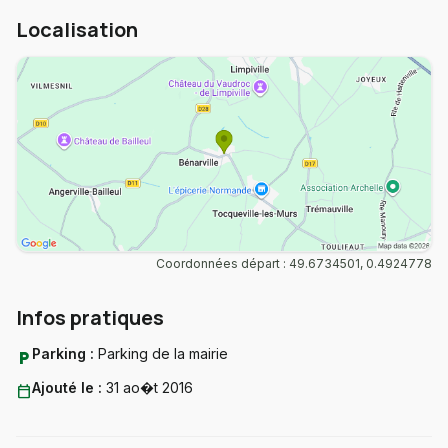
Localisation
Coordonnées départ : 49.6734501, 0.4924778
Infos pratiques
Parking :
Parking de la mairie
local_parking
Ajouté le :
31 ao�t 2016
calendar_today