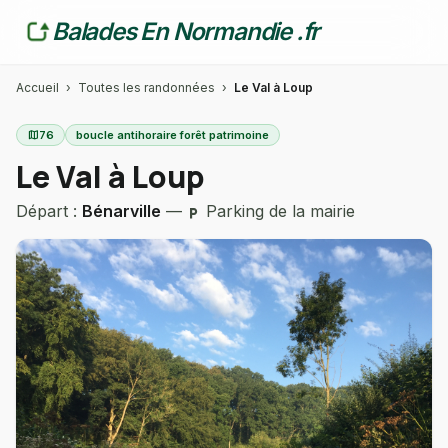
Balades En Normandie .fr
Accueil
›
Toutes les randonnées
›
Le Val à Loup
map
76
boucle antihoraire forêt patrimoine
Le Val à Loup
Départ :
Bénarville
—
Parking de la mairie
local_parking