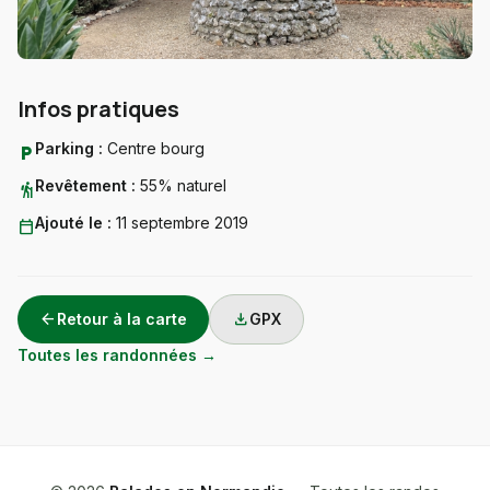
Infos pratiques
Parking :
Centre bourg
local_parking
Revêtement :
55% naturel
hiking
Ajouté le :
11 septembre 2019
calendar_today
arrow_back
download
Retour à la carte
GPX
Toutes les randonnées →