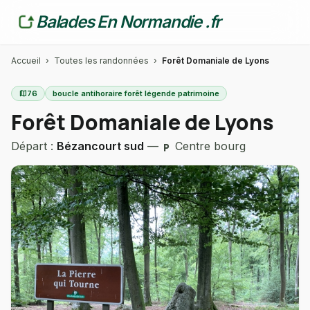
Balades En Normandie .fr
Accueil
›
Toutes les randonnées
›
Forêt Domaniale de Lyons
map
76
boucle antihoraire forêt légende patrimoine
Forêt Domaniale de Lyons
Départ :
Bézancourt sud
—
Centre bourg
local_parking