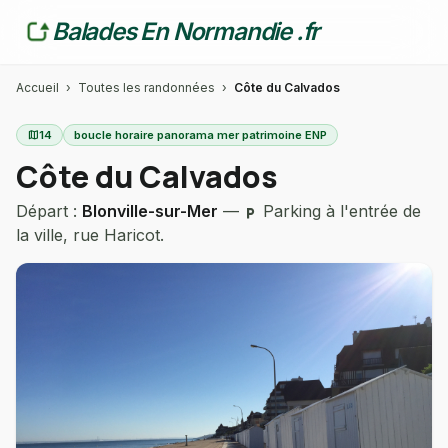
Balades En Normandie .fr
Accueil
›
Toutes les randonnées
›
Côte du Calvados
map
14
boucle horaire panorama mer patrimoine ENP
Côte du Calvados
Départ :
Blonville-sur-Mer
—
Parking à l'entrée de
local_parking
la ville, rue Haricot.