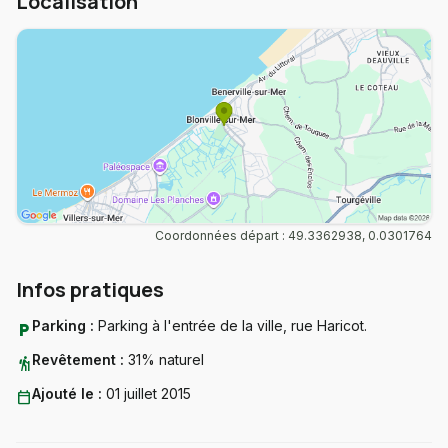
Localisation
Coordonnées départ : 49.3362938, 0.0301764
Infos pratiques
Parking :
Parking à l'entrée de la ville, rue Haricot.
local_parking
Revêtement :
31% naturel
hiking
Ajouté le :
01 juillet 2015
calendar_today