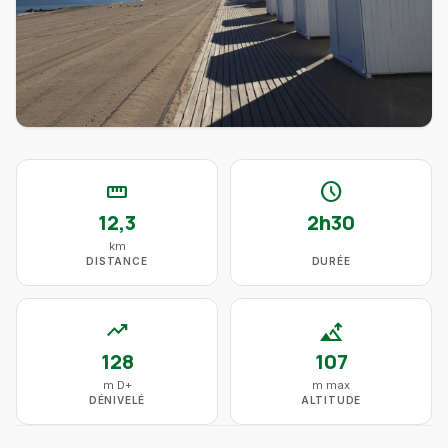
straighten
schedule
12,3
2h30
km
DISTANCE
DURÉE
trending_up
altitude
128
107
m D+
m max
DÉNIVELÉ
ALTITUDE