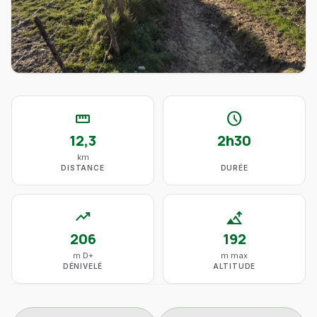
straighten
schedule
12,3
2h30
km
DISTANCE
DURÉE
trending_up
altitude
206
192
m D+
m max
DÉNIVELÉ
ALTITUDE