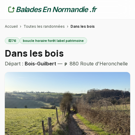
Balades En Normandie .fr
Accueil
›
Toutes les randonnées
›
Dans les bois
map
76
boucle horaire forêt label patrimoine
Dans les bois
Départ :
Bois-Guilbert
—
880 Route d'Heronchelle
local_parking