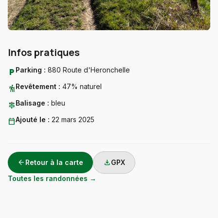
Infos pratiques
Parking :
880 Route d'Heronchelle
local_parking
Revêtement :
47% naturel
hiking
Balisage :
bleu
signpost
Ajouté le :
22 mars 2025
calendar_today
arrow_back
download
Retour à la carte
GPX
Toutes les randonnées →