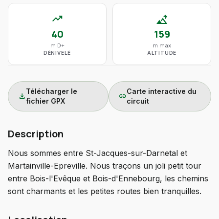
trending_up
altitude
40
159
m D+
m max
DÉNIVELÉ
ALTITUDE
Télécharger le
Carte interactive du
download
link
fichier GPX
circuit
Description
Nous sommes entre St-Jacques-sur-Darnetal et
Martainville-Epreville. Nous traçons un joli petit tour
entre Bois-l'Evêque et Bois-d'Ennebourg, les chemins
sont charmants et les petites routes bien tranquilles.