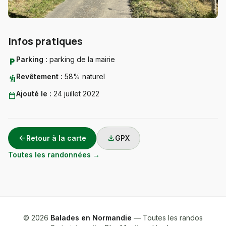
Infos pratiques
Parking :
parking de la mairie
local_parking
Revêtement :
58% naturel
hiking
Ajouté le :
24 juillet 2022
calendar_today
arrow_back
download
Retour à la carte
GPX
Toutes les randonnées →
© 2026
Balades en Normandie
— Toutes les randos