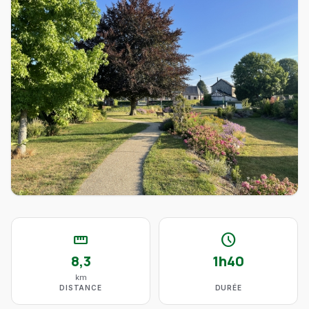
straighten
schedule
8,3
1h40
km
DISTANCE
DURÉE