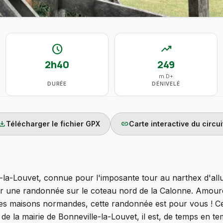
schedule
trending_up
2h40
249
m D+
DURÉE
DÉNIVELÉ
wnload
link
Télécharger le fichier GPX
Carte interactive du circui
a-Louvet, connue pour l'imposante tour au narthex d'allu
 une randonnée sur le coteau nord de la Calonne. Amour
s maisons normandes, cette randonnée est pour vous ! Ce 
de la mairie de Bonneville-la-Louvet, il est, de temps en te