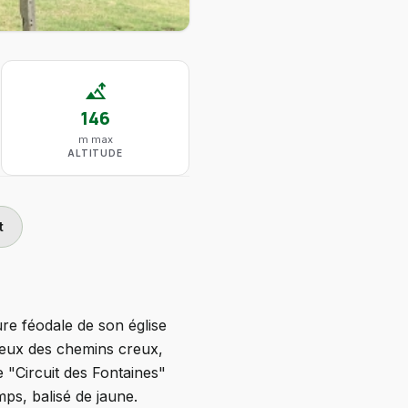
altitude
146
m max
ALTITUDE
t
re féodale de son église
eux des chemins creux,
"Circuit des Fontaines"
mps, balisé de jaune.