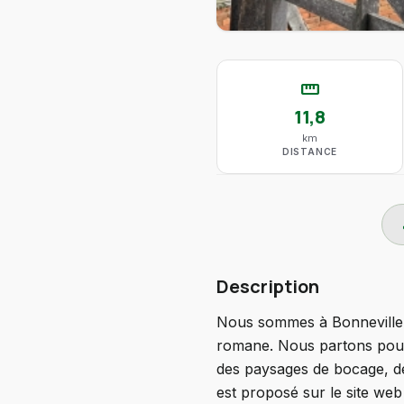
straighten
11,8
km
DISTANCE
do
Description
Nous sommes à Bonneville-l
romane. Nous partons pour
des paysages de bocage, de
est proposé sur le site web 