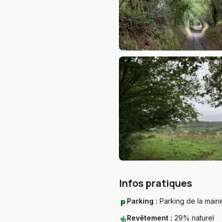
Infos pratiques
Parking :
Parking de la mairi
local_parking
Revêtement :
29% naturel
hiking