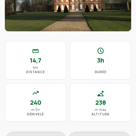
straighten
schedule
14,7
3h
km
DISTANCE
DURÉE
trending_up
altitude
240
238
m D+
m max
DÉNIVELÉ
ALTITUDE