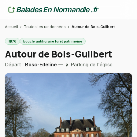
Balades En Normandie .fr
Accueil
›
Toutes les randonnées
›
Autour de Bois-Guilbert
map
76
boucle antihoraire forêt patrimoine
Autour de Bois-Guilbert
Départ :
Bosc-Edeline
—
Parking de l'église
local_parking