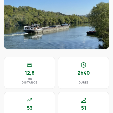
straighten
schedule
12,6
2h40
km
DISTANCE
DURÉE
trending_up
altitude
53
51