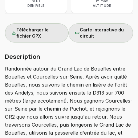
m D+
m max
DÉNIVELÉ
ALTITUDE
Télécharger le
Carte interactive du
download
link
fichier GPX
circuit
Description
Randonnée autour du Grand Lac de Bouafles entre
Bouafles et Courcelles-sur-Seine. Après avoir quitté
Bouafles, nous suivons le chemin en lisière de Forêt
des Andelys, nous suivons ensuite la D313 sur 700
mètres (large accotement). Nous gagnons Courcelles-
sur-Seine par le chemin de Puchot, et rejoignons le
GR2 que nous allons suivre jusqu'au retour. Nous
traversons Courcelles, puis longeons le Grand Lac de
Bouafles, utilisons la passerelle d'entrée du lac, et