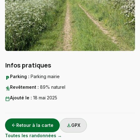
Infos pratiques
Parking :
Parking mairie
local_parking
Revêtement :
89% naturel
hiking
Ajouté le :
18 mai 2025
calendar_today
arrow_back
download
Retour à la carte
GPX
Toutes les randonnées →