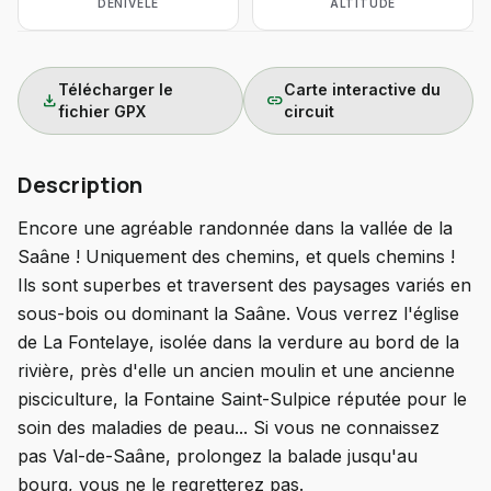
DÉNIVELÉ
ALTITUDE
Télécharger le
Carte interactive du
download
link
fichier GPX
circuit
Description
Encore une agréable randonnée dans la vallée de la
Saâne ! Uniquement des chemins, et quels chemins !
Ils sont superbes et traversent des paysages variés en
sous-bois ou dominant la Saâne. Vous verrez l'église
de La Fontelaye, isolée dans la verdure au bord de la
rivière, près d'elle un ancien moulin et une ancienne
pisciculture, la Fontaine Saint-Sulpice réputée pour le
soin des maladies de peau... Si vous ne connaissez
pas Val-de-Saâne, prolongez la balade jusqu'au
bourg, vous ne le regretterez pas.