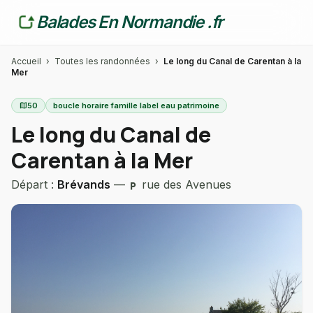
Balades En Normandie .fr
Accueil
›
Toutes les randonnées
›
Le long du Canal de Carentan à la
Mer
map
50
boucle horaire famille label eau patrimoine
Le long du Canal de
Carentan à la Mer
Départ :
Brévands
—
rue des Avenues
local_parking