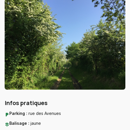
Infos pratiques
Parking :
rue des Avenues
local_parking
Balisage :
jaune
signpost