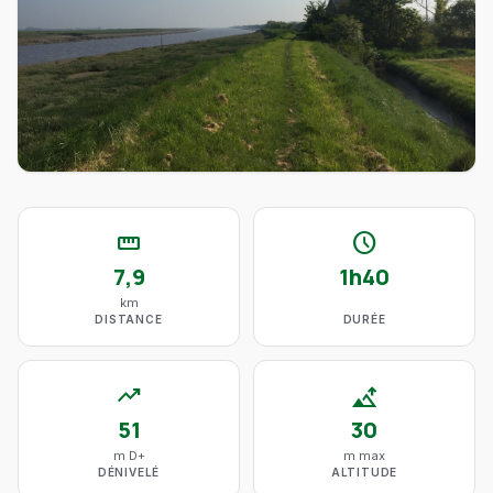
straighten
schedule
7,9
1h40
km
DISTANCE
DURÉE
trending_up
altitude
51
30
m D+
m max
DÉNIVELÉ
ALTITUDE