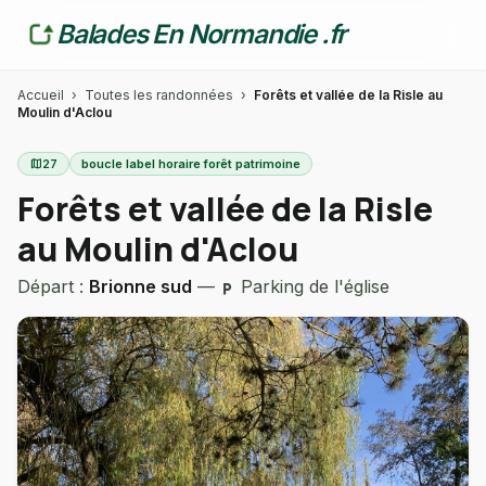
Balades En Normandie .fr
Accueil
›
Toutes les randonnées
›
Forêts et vallée de la Risle au
Moulin d'Aclou
map
27
boucle label horaire forêt patrimoine
Forêts et vallée de la Risle
au Moulin d'Aclou
Départ :
Brionne sud
—
Parking de l'église
local_parking