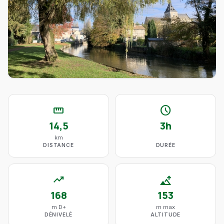
straighten
schedule
14,5
3h
km
DISTANCE
DURÉE
trending_up
altitude
168
153
m D+
m max
DÉNIVELÉ
ALTITUDE