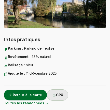
Infos pratiques
Parking :
Parking de l'église
local_parking
Revêtement :
28% naturel
hiking
Balisage :
bleu
signpost
Ajouté le :
11 d�cembre 2025
calendar_today
arrow_back
download
Retour à la carte
GPX
Toutes les randonnées →