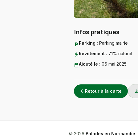
Infos pratiques
Parking :
Parking mairie
local_parking
Revêtement :
71% naturel
hiking
Ajouté le :
06 mai 2025
calendar_today
arrow_back
downlo
Retour à la carte
© 2026
Balades en Normandie
—