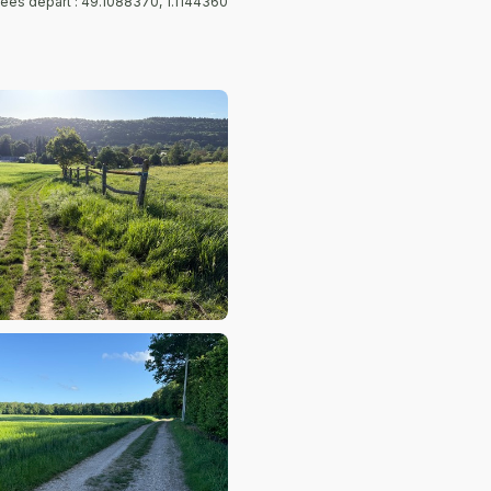
es départ : 49.1088370, 1.1144360