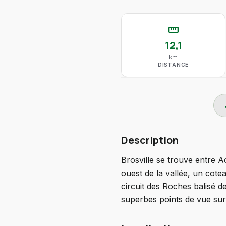
straighten
12,1
km
DISTANCE
do
Description
Brosville se trouve entre A
ouest de la vallée, un cote
circuit des Roches balisé d
superbes points de vue sur l