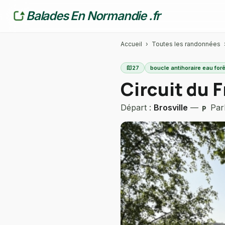
Balades En Normandie .fr
Accueil
›
Toutes les randonnées
map
27
boucle antihoraire eau fo
Circuit du F
Départ :
Brosville
—
Park
local_parking