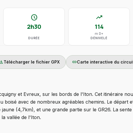
schedule
trending_up
2h30
114
m D+
DURÉE
DÉNIVELÉ
wnload
link
Télécharger le fichier GPX
Carte interactive du circui
cquigny et Evreux, sur les bords de l'Iton. Cet itinéraire n
au boisé avec de nombreux agréables chemins. Le départ et 
e jaune (4,7km), et une grande partie sur le GR26. La sent
a vallée de l'Iton.