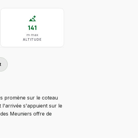
altitude
141
m max
ALTITUDE
t
ous promène sur le coteau
l'arrivée s'appuient sur le
e des Meuniers offre de