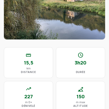
straighten
schedule
15,5
3h20
km
DISTANCE
DURÉE
trending_up
altitude
227
150
m D+
m max
DÉNIVELÉ
ALTITUDE