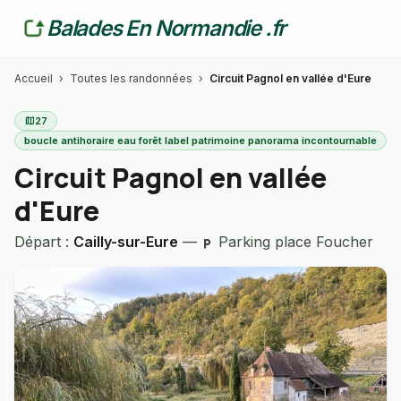
Balades En Normandie .fr
Accueil
›
Toutes les randonnées
›
Circuit Pagnol en vallée d'Eure
map
27
boucle antihoraire eau forêt label patrimoine panorama incontournable
Circuit Pagnol en vallée
d'Eure
Départ :
Cailly-sur-Eure
—
Parking place Foucher
local_parking