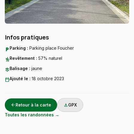
Infos pratiques
Parking :
Parking place Foucher
local_parking
Revêtement :
57% naturel
hiking
Balisage :
jaune
signpost
Ajouté le :
18 octobre 2023
calendar_today
arrow_back
download
Retour à la carte
GPX
Toutes les randonnées →