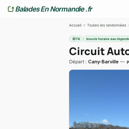
Balades En Normandie .fr
Accueil
›
Toutes les randonnées
map
76
boucle horaire eau légend
Circuit Aut
Départ :
Cany-Barville
—
local_par