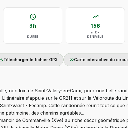
schedule
trending_up
3h
158
m D+
DURÉE
DÉNIVELÉ
wnload
link
Télécharger le fichier GPX
Carte interactive du circui
e, non loin de Saint-Valery-en-Caux, pour une belle rand
 L'itinéraire s'appuie sur le GR211 et sur la Véloroute du Lin
re Saint-Vaast - Fécamp. Cette randonnée réunit tout ce que
he patrimoine, des chemins agréables...
manoir de Commanville (XVe) au riche décor géométrique 
 XIII, la chapelle Notre-Dame (XVIe) au bord de la Durdent,