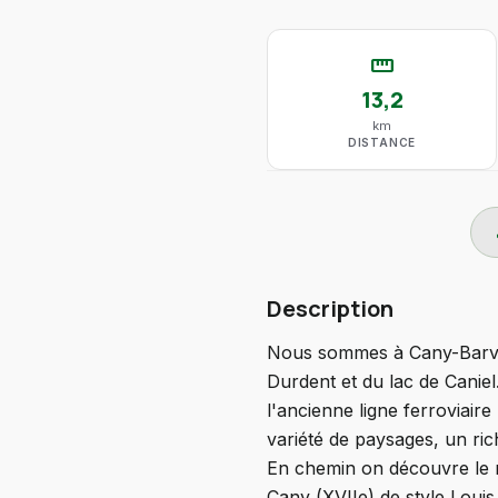
straighten
13,2
km
DISTANCE
do
Description
Nous sommes à Cany-Barvill
Durdent et du lac de Caniel.
l'ancienne ligne ferroviai
variété de paysages, un ric
En chemin on découvre le 
Cany (XVIIe) de style Louis