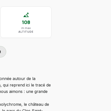
altitude
108
m max
ALTITUDE
t
onnée autour de la
, qui reprend ici le tracé de
 nous aimons : une grande
polychrome, le château de
 le parc du Clos Saint-