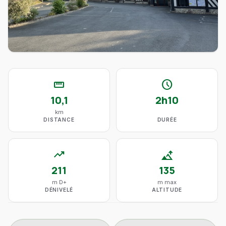
straighten
schedule
10,1
2h10
km
DISTANCE
DURÉE
trending_up
altitude
211
135
m D+
m max
DÉNIVELÉ
ALTITUDE