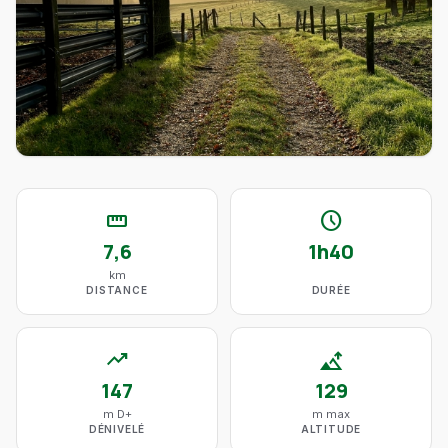
straighten
schedule
7,6
1h40
km
DISTANCE
DURÉE
trending_up
altitude
147
129
m D+
m max
DÉNIVELÉ
ALTITUDE