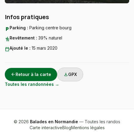
Infos pratiques
Parking :
Parking centre bourg
local_parking
Revêtement :
39% naturel
hiking
Ajouté le :
15 mars 2020
calendar_today
arrow_back
download
Retour à la carte
GPX
Toutes les randonnées →
© 2026
Balades en Normandie
— Toutes les randos
Carte interactive
Blog
Mentions légales