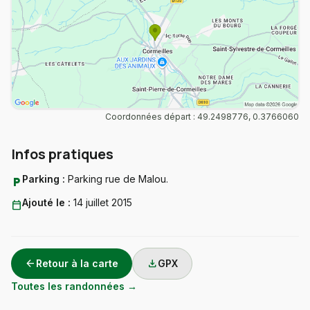
Coordonnées départ : 49.2498776, 0.3766060
Infos pratiques
Parking :
Parking rue de Malou.
local_parking
Ajouté le :
14 juillet 2015
calendar_today
arrow_back
download
Retour à la carte
GPX
Toutes les randonnées →