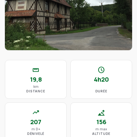
straighten
schedule
19,8
4h20
km
DISTANCE
DURÉE
trending_up
altitude
207
156
m D+
m max
DÉNIVELÉ
ALTITUDE