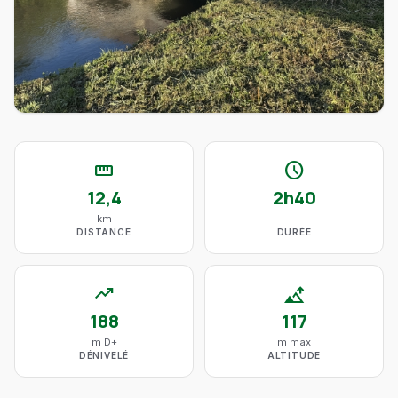
straighten
schedule
12,4
2h40
km
DISTANCE
DURÉE
trending_up
altitude
188
117
m D+
m max
DÉNIVELÉ
ALTITUDE