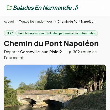
Balades En Normandie .fr
Accueil
›
Toutes les randonnées
›
Chemin du Pont Napoléon
map
27
boucle horaire eau forêt label patrimoine incontournable
Chemin du Pont Napoléon
Départ :
Corneville-sur-Risle 2
—
302 route de
local_parking
Fourmetot