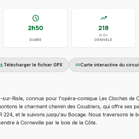
schedule
trending_up
2h50
218
m D+
DURÉE
DÉNIVELÉ
wnload
link
Télécharger le fichier GPX
Carte interactive du circui
-sur-Risle, connue pour l'opéra-comique Les Cloches de C
montons le charmant chemin des Coudriers, qui offre ses pa
R 224, et le suivons jusqu'au Bocage. Nous traversons le bo
dre à Corneville par le bois de la Côte.