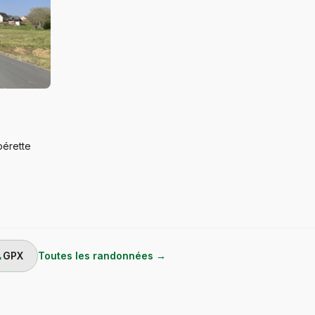
pérette
ad
GPX
Toutes les randonnées →