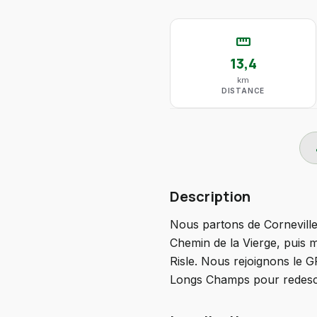
straighten
13,4
km
DISTANCE
do
Description
Nous partons de Corneville
Chemin de la Vierge, puis 
Risle. Nous rejoignons le G
Longs Champs pour redescen