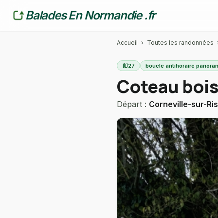
Balades En Normandie .fr
Accueil
›
Toutes les randonnées
map
27
boucle antihoraire panora
Coteau boisé
Départ :
Corneville-sur-Ris