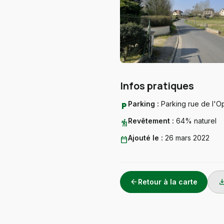
Infos pratiques
Parking :
Parking rue de l'O
local_parking
Revêtement :
64% naturel
hiking
Ajouté le :
26 mars 2022
calendar_today
arrow_back
downlo
Retour à la carte