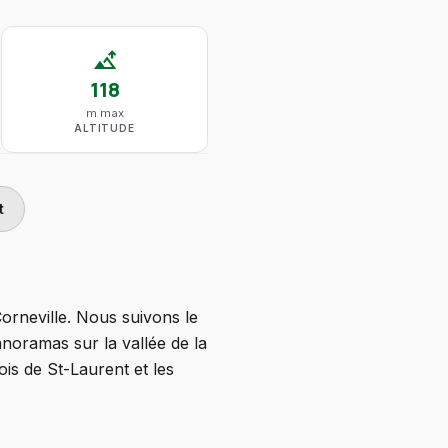
altitude
118
m max
ALTITUDE
t
orneville. Nous suivons le
noramas sur la vallée de la
is de St-Laurent et les