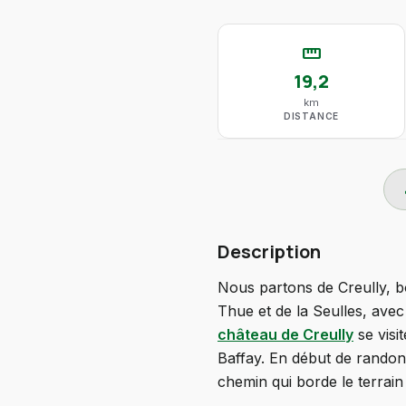
straighten
19,2
km
DISTANCE
do
Description
Nous partons de Creully, bo
Thue et de la Seulles, ave
château de Creully
se visi
Baffay. En début de randonn
chemin qui borde le terrai