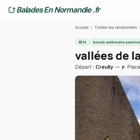
Balades En Normandie .fr
Accueil
›
Toutes les randonnées
map
14
boucle antihoraire patrimo
vallées de l
Départ :
Creully
—
Place 
local_parking