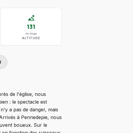
altitude
131
m max
ALTITUDE
t
rès de l'église, nous
n : le spectacle est
l n'y a pas de danger, mais
 Arrivés à Pennedepie, nous
ouvent boueux. Sur le
 en fonction des ruisseaux