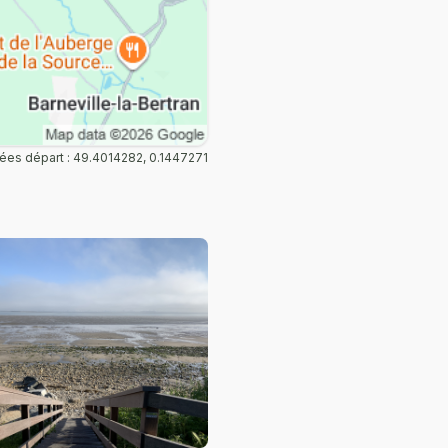
es départ : 49.4014282, 0.1447271