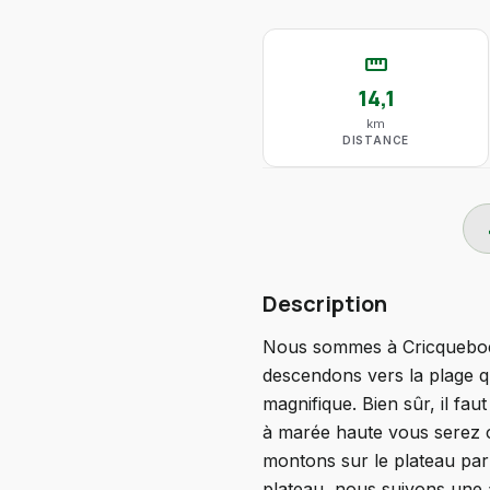
straighten
14,1
km
DISTANCE
do
Description
Nous sommes à Cricqueboeuf
descendons vers la plage q
magnifique. Bien sûr, il fa
à marée haute vous serez c
montons sur le plateau par
plateau, nous suivons une 