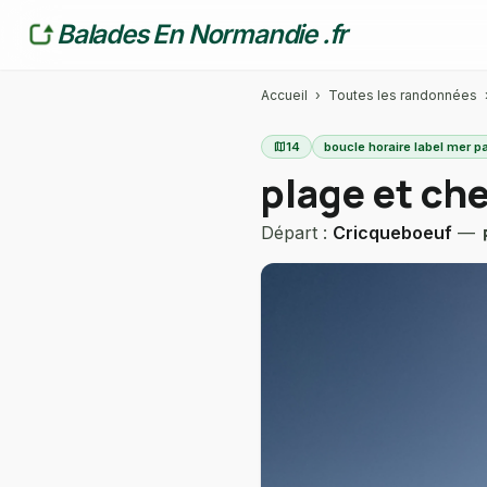
Balades En Normandie .fr
Accueil
›
Toutes les randonnées
map
14
boucle horaire label mer p
plage et che
Départ :
Cricqueboeuf
—
local