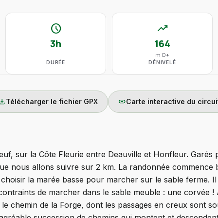
schedule
trending_up
3h
164
m D+
DURÉE
DÉNIVELÉ
wnload
link
Télécharger le fichier GPX
Carte interactive du circui
, sur la Côte Fleurie entre Deauville et Honfleur. Garés p
ue nous allons suivre sur 2 km. La randonnée commence bie
ut choisir la marée basse pour marcher sur le sable ferme. I
ontraints de marcher dans le sable meuble : une corvée !
 le chemin de la Forge, dont les passages en creux sont s
agréable succession de chemins qui montent et descendent