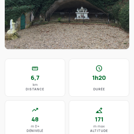
straighten
schedule
6,7
1h20
km
DISTANCE
DURÉE
trending_up
altitude
48
171
m D+
m max
DÉNIVELÉ
ALTITUDE