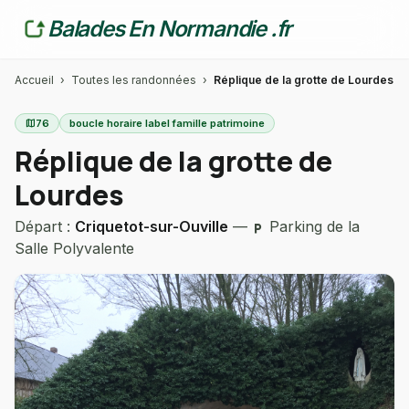
Balades En Normandie .fr
Accueil
›
Toutes les randonnées
›
Réplique de la grotte de Lourdes
map
76
boucle horaire label famille patrimoine
Réplique de la grotte de
Lourdes
Départ :
Criquetot-sur-Ouville
—
Parking de la
local_parking
Salle Polyvalente