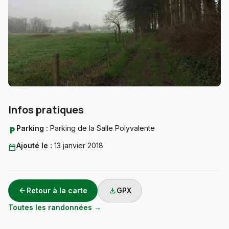
Infos pratiques
Parking :
Parking de la Salle Polyvalente
local_parking
Ajouté le :
13 janvier 2018
calendar_today
arrow_back
download
Retour à la carte
GPX
Toutes les randonnées →