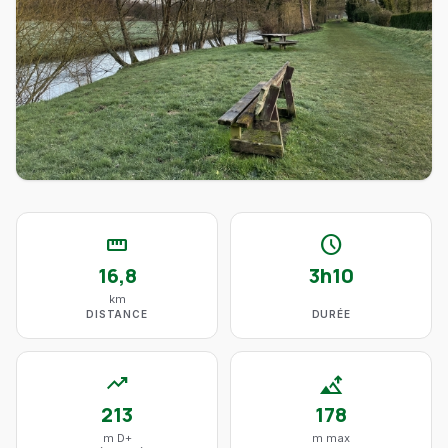
straighten
schedule
16,8
3h10
km
DISTANCE
DURÉE
trending_up
altitude
213
178
m D+
m max