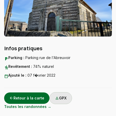
Infos pratiques
Parking :
Parking rue de l'Abreuvoir
local_parking
Revêtement :
74% naturel
hiking
Ajouté le :
07 f�vrier 2022
calendar_today
arrow_back
download
Retour à la carte
GPX
Toutes les randonnées →