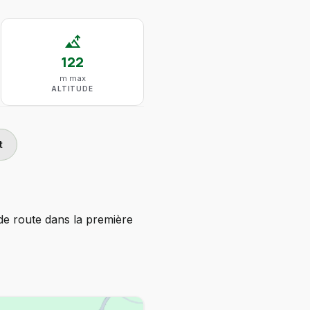
altitude
122
m max
ALTITUDE
t
de route dans la première