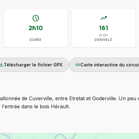
schedule
trending_up
2h10
161
m D+
DURÉE
DÉNIVELÉ
wnload
link
Télécharger le fichier GPX
Carte interactive du circui
llonnée de Cuverville, entre Etretat et Goderville. Un peu 
s l'entrée dans le bois Hérault.