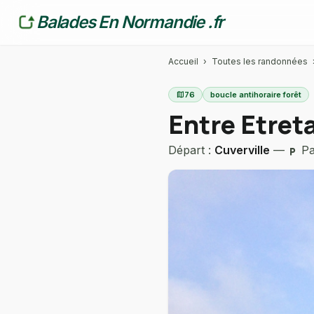
Balades En Normandie .fr
Accueil
›
Toutes les randonnées
map
76
boucle antihoraire forêt
Entre Etreta
Départ :
Cuverville
—
Pa
local_parking