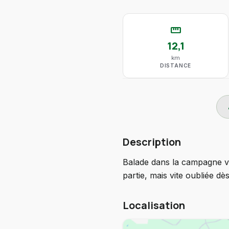
straighten
12,1
km
DISTANCE
do
Description
Balade dans la campagne va
partie, mais vite oubliée dè
Localisation