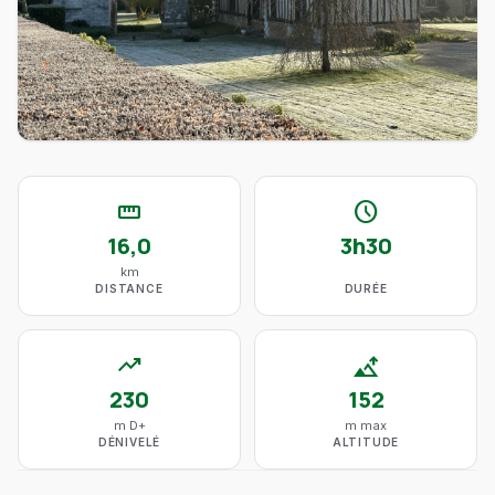
straighten
schedule
16,0
3h30
km
DISTANCE
DURÉE
trending_up
altitude
230
152
m D+
m max
DÉNIVELÉ
ALTITUDE