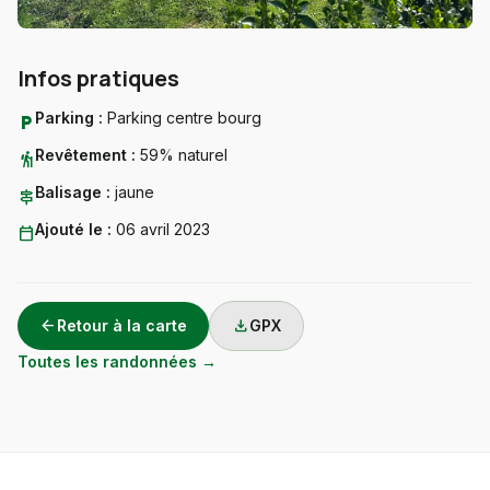
Infos pratiques
Parking :
Parking centre bourg
local_parking
Revêtement :
59% naturel
hiking
Balisage :
jaune
signpost
Ajouté le :
06 avril 2023
calendar_today
arrow_back
download
Retour à la carte
GPX
Toutes les randonnées →