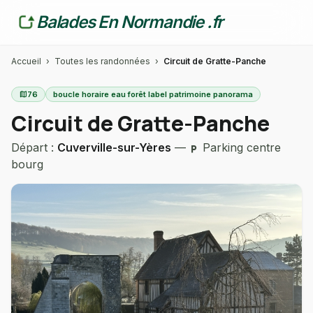
Balades En Normandie .fr
Accueil
›
Toutes les randonnées
›
Circuit de Gratte-Panche
map
76
boucle horaire eau forêt label patrimoine panorama
Circuit de Gratte-Panche
Départ :
Cuverville-sur-Yères
—
Parking centre
local_parking
bourg