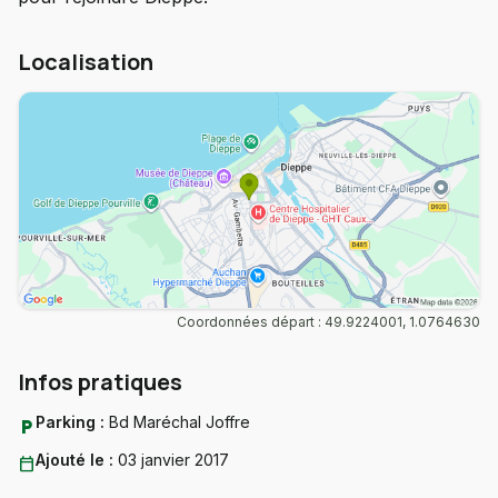
Localisation
Coordonnées départ : 49.9224001, 1.0764630
Infos pratiques
Parking :
Bd Maréchal Joffre
local_parking
Ajouté le :
03 janvier 2017
calendar_today