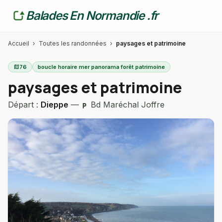
Balades En Normandie .fr
Accueil
›
Toutes les randonnées
›
paysages et patrimoine
map
76
boucle horaire mer panorama forêt patrimoine
paysages et patrimoine
Départ :
Dieppe
—
Bd Maréchal Joffre
local_parking