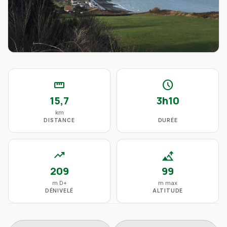
straighten
schedule
15,7
3h10
km
DISTANCE
DURÉE
trending_up
altitude
209
99
m D+
m max
DÉNIVELÉ
ALTITUDE