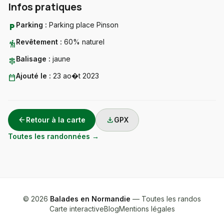
Infos pratiques
Parking :
Parking place Pinson
local_parking
Revêtement :
60% naturel
hiking
Balisage :
jaune
signpost
Ajouté le :
23 ao�t 2023
calendar_today
arrow_back
download
Retour à la carte
GPX
Toutes les randonnées →
© 2026
Balades en Normandie
— Toutes les randos
Carte interactive
Blog
Mentions légales