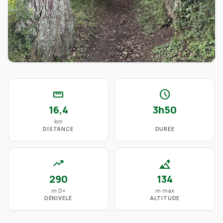
straighten
schedule
16,4
3h50
km
DISTANCE
DURÉE
trending_up
altitude
290
134
m D+
m max
DÉNIVELÉ
ALTITUDE