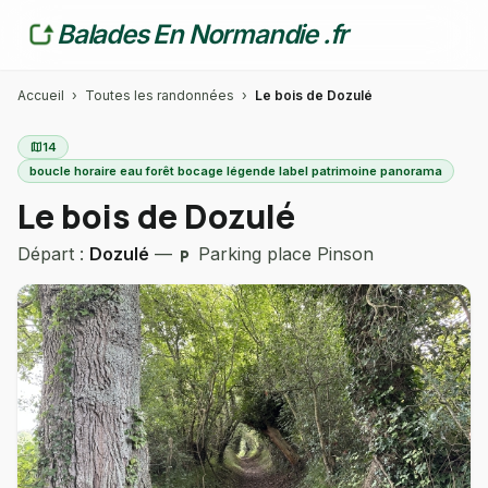
Balades En Normandie .fr
Accueil
›
Toutes les randonnées
›
Le bois de Dozulé
map
14
boucle horaire eau forêt bocage légende label patrimoine panorama
Le bois de Dozulé
Départ :
Dozulé
—
Parking place Pinson
local_parking