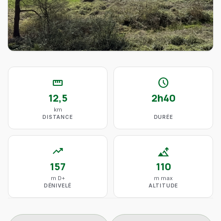
straighten
schedule
12,5
2h40
km
DISTANCE
DURÉE
trending_up
altitude
157
110
m D+
m max
DÉNIVELÉ
ALTITUDE