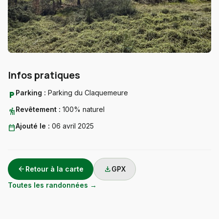
Infos pratiques
Parking :
Parking du Claquemeure
local_parking
Revêtement :
100% naturel
hiking
Ajouté le :
06 avril 2025
calendar_today
arrow_back
download
Retour à la carte
GPX
Toutes les randonnées →