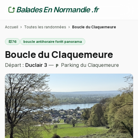
Balades En Normandie .fr
Accueil
›
Toutes les randonnées
›
Boucle du Claquemeure
map
76
boucle antihoraire forêt panorama
Boucle du Claquemeure
Départ :
Duclair 3
—
Parking du Claquemeure
local_parking