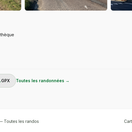
iothèque
ad
GPX
Toutes les randonnées →
 Toutes les randos
Cart