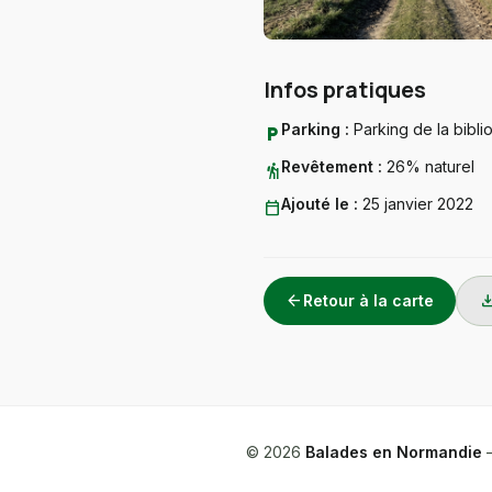
Infos pratiques
Parking :
Parking de la bibl
local_parking
Revêtement :
26% naturel
hiking
Ajouté le :
25 janvier 2022
calendar_today
arrow_back
downlo
Retour à la carte
© 2026
Balades en Normandie
—