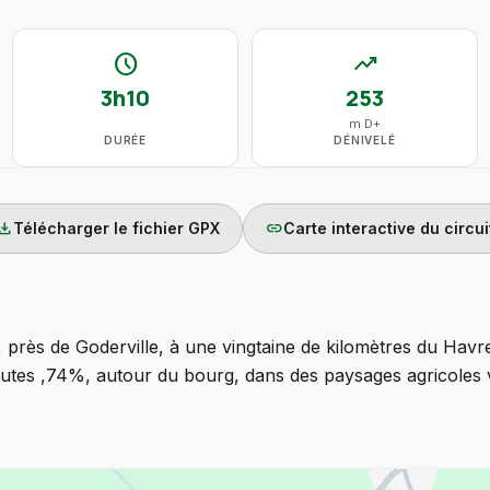
schedule
trending_up
3h10
253
m D+
DURÉE
DÉNIVELÉ
wnload
link
Télécharger le fichier GPX
Carte interactive du circui
 près de Goderville, à une vingtaine de kilomètres du Havr
outes ,74%, autour du bourg, dans des paysages agricoles 