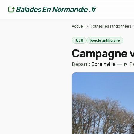
Balades En Normandie .fr
Accueil
›
Toutes les randonnées
map
76
boucle antihoraire
Campagne va
Départ :
Ecrainville
—
Pa
local_parking