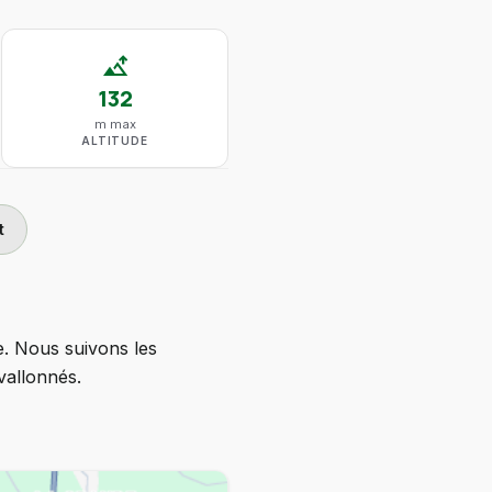
altitude
132
m max
ALTITUDE
t
e. Nous suivons les
vallonnés.