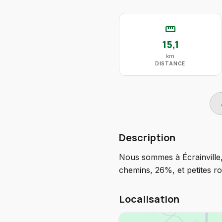
straighten
15,1
km
DISTANCE
do
Description
Nous sommes à Écrainville,
chemins, 26%, et petites r
Localisation