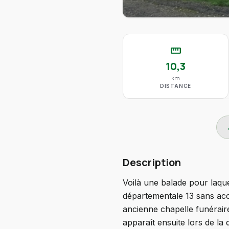
straighten
10,3
km
DISTANCE
do
Description
Voilà une balade pour laquel
départementale 13 sans acco
ancienne chapelle funéraire
apparaît ensuite lors de la