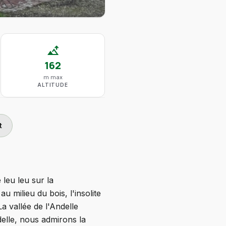
altitude
162
m max
ALTITUDE
t
 leu leu sur la
 milieu du bois, l'insolite
a vallée de l'Andelle
delle, nous admirons la