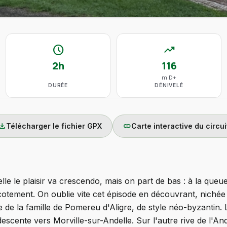
schedule
trending_up
2h
116
m D+
DURÉE
DÉNIVELÉ
wnload
link
Télécharger le fichier GPX
Carte interactive du circui
le le plaisir va crescendo, mais on part de bas : à la queue
tement. On oublie vite cet épisode en découvrant, nichée au
 de la famille de Pomereu d'Aligre, de style néo-byzantin. L
 descente vers Morville-sur-Andelle. Sur l'autre rive de l'An