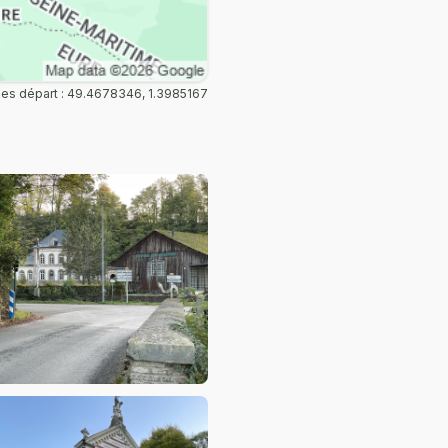
s départ : 49.4678346, 1.3985167