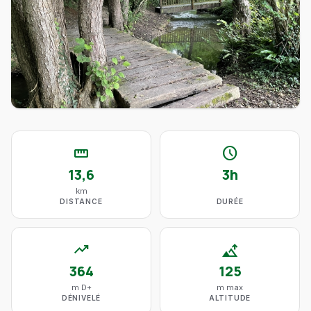
straighten
schedule
13,6
3h
km
DISTANCE
DURÉE
trending_up
altitude
364
125
m D+
m max
DÉNIVELÉ
ALTITUDE