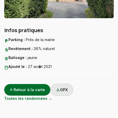
Infos pratiques
Parking :
Près de la mairie
local_parking
Revêtement :
26% naturel
hiking
Balisage :
jaune
signpost
Ajouté le :
27 ao�t 2021
calendar_today
arrow_back
download
Retour à la carte
GPX
Toutes les randonnées →